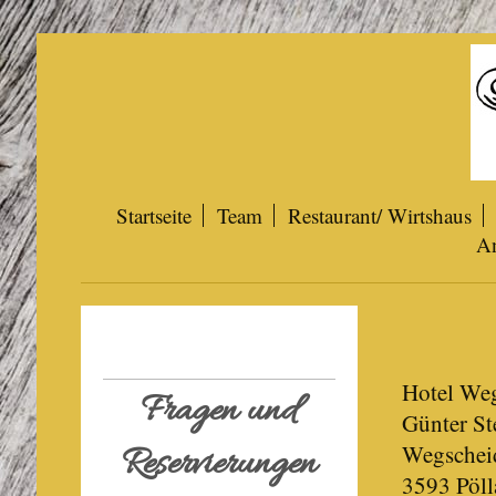
Startseite
Team
Restaurant/ Wirtshaus
An
Hotel We
Fragen und
Günter St
Wegschei
Reservierungen
3593 Pöll